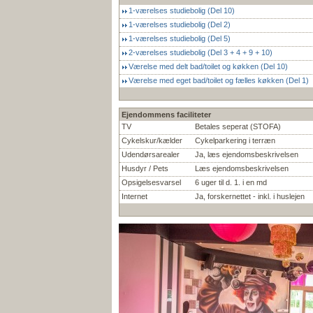
1-værelses studiebolig (Del 10)
1-værelses studiebolig (Del 2)
1-værelses studiebolig (Del 5)
2-værelses studiebolig (Del 3 + 4 + 9 + 10)
Værelse med delt bad/toilet og køkken (Del 10)
Værelse med eget bad/toilet og fælles køkken (Del 1)
Ejendommens faciliteter
TV
Betales seperat (STOFA)
Cykelskur/kælder
Cykelparkering i terræn
Udendørsarealer
Ja, læs ejendomsbeskrivelsen
Husdyr / Pets
Læs ejendomsbeskrivelsen
Opsigelsesvarsel
6 uger til d. 1. i en md
Internet
Ja, forskernettet - inkl. i huslejen