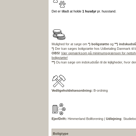
Det er tilladt at holde
1 husdyr
pr. husstand.
Mulighed for at søge om
*)
boligstøtte
og
**)
indskudsl
*)
Der kan søges boligstøtte hos Udbetaling Danmark til 
OBS!
Vær opmærksom på minimumsgrænsen for nettohusl
boligstøtte!
**)
Du kan søge om indskudslån til de lejligheder, hvor de
Vedligeholdelsesordning:
B-ordning
Ejer/Drift:
Himmerland Boliforening |
Udlejning
: Studiebo
Boligtype