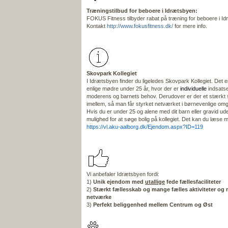
Træningstilbud for beboere i Idrætsbyen:
FOKUS Fitness tilbyder rabat på træning for beboere i I
Kontakt
http://www.fokusfitness.dk/
for mere info.
Skovpark Kollegiet
I Idrætsbyen finder du ligeledes Skovpark Kollegiet. Det er
enlige mødre under 25 år, hvor der er
individuelle
indsatser
moderens og barnets behov. Derudover er der et stær
imellem, så man får styrket netværket i børnevenlige omg
Hvis du er under 25 og alene med dit barn eller gravid ud
mulighed for at søge bolig på kollegiet. Det kan du læse 
https://vl.aku-aalborg.dk/Ejendom.aspx?ID=119
Vi anbefaler Idrætsbyen fordi:
1)
Unik ejendom med
utallige
fede fællesfaciliteter
2)
Stærkt fællesskab og mange fælles aktiviteter og 
netværke
3)
Perfekt beliggenhed mellem Centrum og Øst