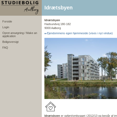
Idrætsbyen
Idrætsbyen
Forside
Hadsundvej 180-182
Login
9000 Aalborg
Opret ansøgning / Make an
Ejendommens egen hjemmeside (vises i nyt vindue)
application
Boligoversigt
FAQ
Idrætsbyen
er opført/ombygget i 2012/13 og består af 