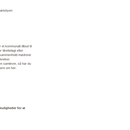
drætsbyen
 et kommunalt tilbud til
 tilrettelagt efter
kt sammenhold mødrene
ivelser.
en samlever, så har du
mere om her:
muligheder for at