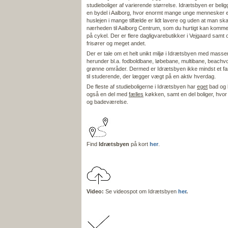
studieboliger af varierende størrelse. Idrætsbyen er beli
en bydel i Aalborg, hvor enormt mange unge mennesker e
huslejen i mange tilfælde er lidt lavere og uden at man 
nærheden til Aalborg Centrum, som du hurtigt kan komme i
på cykel. Der er flere dagligvarebutikker i Vejgaard samt o
frisører og meget andet.
Der er tale om et helt unikt miljø i Idrætsbyen med masser a
herunder bl.a. fodboldbane, løbebane, multibane, beachvo
grønne områder. Dermed er Idrætsbyen ikke mindst et fan
til studerende, der lægger vægt på en aktiv hverdag.
De fleste af studieboligerne i Idrætsbyen har
eget
bad og 
også en del med
fælles
køkken, samt en del boliger, hvor
og badeværelse.
Find
Idrætsbyen
på kort
her
.
Video:
Se videospot om Idrætsbyen
her
.