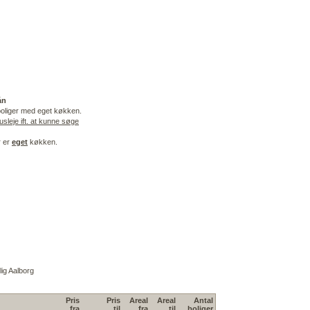
ån
boliger med eget køkken.
eje ift. at kunne søge
r er
eget
køkken.
lig Aalborg
Pris
Pris
Areal
Areal
Antal
fra
til
fra
til
boliger