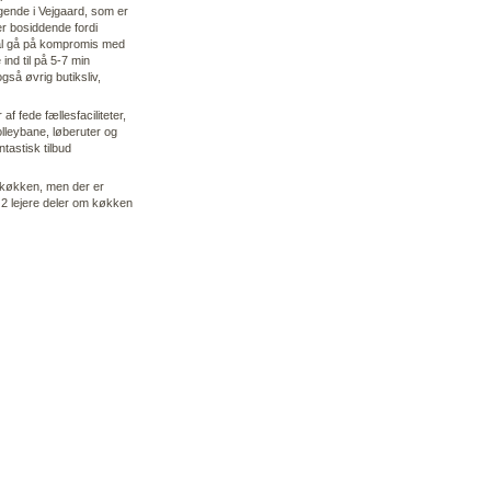
ggende i Vejgaard, som er
r bosiddende fordi
skal gå på kompromis med
nd til på 5-7 min
gså øvrig butiksliv,
f fede fællesfaciliteter,
lleybane, løberuter og
tastisk tilbud
køkken, men der er
 2 lejere deler om køkken