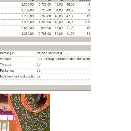
3.324,00
3.737,00
45,00
46,00
3
2.782,00
3.725,00
34,00
43,00
30
3.289,00
3.766,00
40,00
47,00
13
3.950,00
4.399,00
45,00
50,00
250
2.639,00
2.848,00
37,00
41,00
16
2.284,00
2.705,00
34,00
41,00
34
Betaling el
Betales seperat (HEF)
Vaskeri
Ja (Forbrug opkræves med huslejen)
TV-stue
Ja
Parkering
Ja
Mulighed for indskudslån
Ja