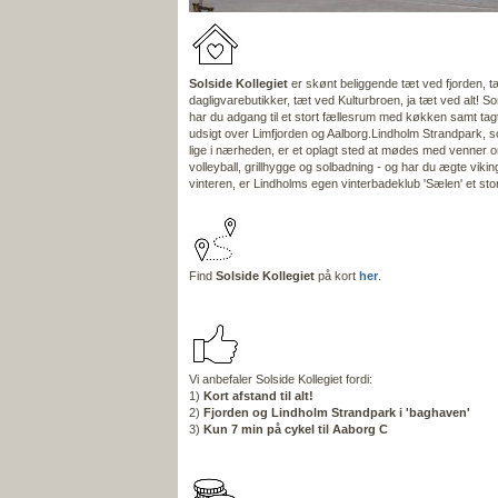
Solside Kollegiet
er skønt beliggende tæt ved fjorden, t
dagligvarebutikker, tæt ved Kulturbroen, ja tæt ved alt! S
har du adgang til et stort fællesrum med køkken samt ta
udsigt over Limfjorden og Aalborg.Lindholm Strandpark, 
lige i nærheden, er et oplagt sted at mødes med venner 
volleyball, grillhygge og solbadning - og har du ægte viki
vinteren, er Lindholms egen vinterbadeklub 'Sælen' et stort
Find
Solside Kollegiet
på kort
her
.
Vi anbefaler Solside Kollegiet fordi:
1)
Kort afstand til alt!
2)
Fjorden og Lindholm Strandpark i 'baghaven'
3)
Kun 7 min på cykel til Aaborg C