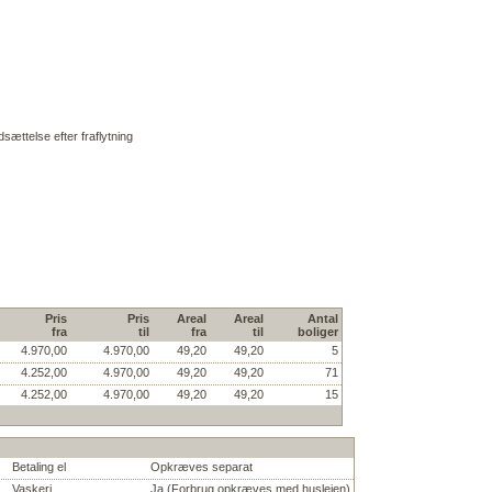
sættelse efter fraflytning
Pris
Pris
Areal
Areal
Antal
fra
til
fra
til
boliger
4.970,00
4.970,00
49,20
49,20
5
4.252,00
4.970,00
49,20
49,20
71
4.252,00
4.970,00
49,20
49,20
15
Betaling el
Opkræves separat
Vaskeri
Ja (Forbrug opkræves med huslejen)