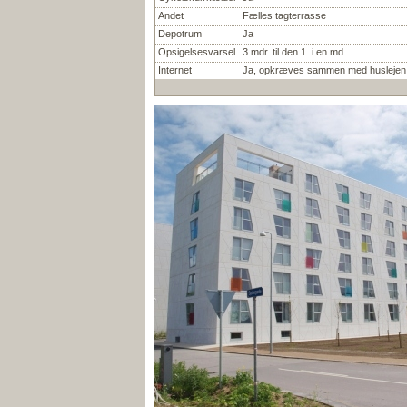
Andet
Fælles tagterrasse
Depotrum
Ja
Opsigelsesvarsel
3 mdr. til den 1. i en md.
Internet
Ja, opkræves sammen med huslejen