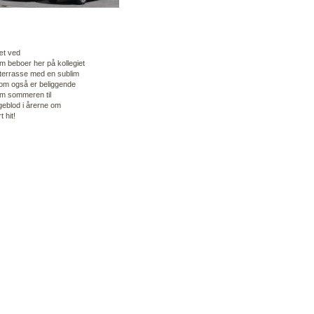
æt ved
om beboer her på kollegiet
gterrasse med en sublim
som også er beliggende
om sommeren til
ngeblod i årerne om
 hit!