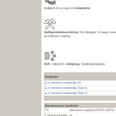
Mulighed for at søge om
boligstøtte
Vedligeholdelsesordning:
Der tillægges 14 dages istand
på fraflytters regning.
Drift:
Valhal A/S |
Udlejning
: Studiebolig Aalborg
Boligtype
1-værelses studiebolig (H)
2-værelses studiebolig (Type 1)
2-værelses studiebolig (Type 2)
Ejendommens faciliteter
TV
Opkræves separat (STOFA / ANTV)
Cykelskur/kælder
Ja