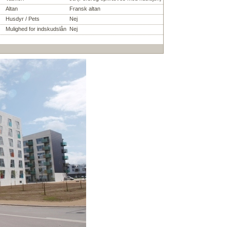
Altan
Fransk altan
Husdyr / Pets
Nej
Mulighed for indskudslån
Nej