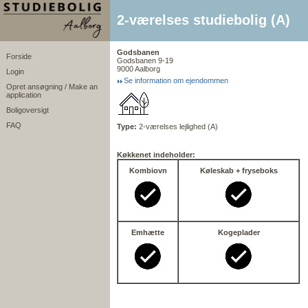
2-værelses studiebolig (A)
Godsbanen
Forside
Godsbanen 9-19
9000 Aalborg
Login
Se information om ejendommen
Opret ansøgning / Make an
application
Boligoversigt
FAQ
Type:
2-værelses lejlighed (A)
Køkkenet indeholder:
Kombiovn
Køleskab + fryseboks
Emhætte
Kogeplader