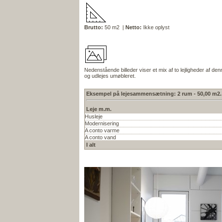
Brutto:
50 m2 |
Netto:
Ikke oplyst
Nedenstående billeder viser et mix af to lejligheder af d
og udlejes umøbleret.
Eksempel på lejesammensætning: 2 rum - 50,00 m2.
Leje m.m.
Husleje
Modernisering
A conto varme
A conto vand
I alt