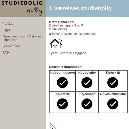
1-værelses studiebolig
Østre Havnepark
Forside
Østre Havnepark 3 og 9
9000 Aalborg
Login
Se information om ejendommen
Opret ansøgning / Make an
application
Boligoversigt
FAQ
Type:
1-værelses lejlighed
Køkkenet indeholder:
Indbygningsovn
Kogeplader
Køleskab
Emhætte
Fryseboks
Opvaskemaskine